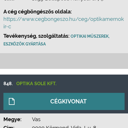
A cég cégböngészős oldala:
https://www.cegbongeszo.hu/ceg/optikamernok
ir-c
Tevékenység, szolgáltatás:
OPTIKAI MŰSZEREK,
ESZKÖZÖK GYÁRTÁSA
848.
OPTIKA SOLE KFT.
CÉGKIVONAT
Megye:
Vas
Cím:
9900 Körmend, Vida J. u. 8.