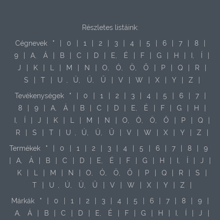
Részletes listáink:
Cégnevek
"
|
0
|
1
|
2
|
3
|
4
|
5
|
6
|
7
|
8
|
9
|
A,
Á
|
B
|
C
|
D
|
E,
É
|
F
|
G
|
H
|
I,
Í
|
J
|
K
|
L
|
M
|
N
|
O,
Ó,
Ö,
Ő
|
P
|
Q
|
R
|
S
|
T
|
U
,
Ú,
Ü,
Ű
|
V
|
W
|
X
|
Y
|
Z
|
Tevékenységek
"
|
0
|
1
|
2
|
3
|
4
|
5
|
6
|
7
|
8
|
9
|
A,
Á
|
B
|
C
|
D
|
E,
É
|
F
|
G
|
H
|
I,
Í
|
J
|
K
|
L
|
M
|
N
|
O,
Ó,
Ö,
Ő
|
P
|
Q
|
R
|
S
|
T
|
U
,
Ú,
Ü,
Ű
|
V
|
W
|
X
|
Y
|
Z
|
Termékek
"
|
0
|
1
|
2
|
3
|
4
|
5
|
6
|
7
|
8
|
9
|
A,
Á
|
B
|
C
|
D
|
E,
É
|
F
|
G
|
H
|
I,
Í
|
J
|
K
|
L
|
M
|
N
|
O,
Ó,
Ö,
Ő
|
P
|
Q
|
R
|
S
|
T
|
U
,
Ú,
Ü,
Ű
|
V
|
W
|
X
|
Y
|
Z
|
Márkák
"
|
0
|
1
|
2
|
3
|
4
|
5
|
6
|
7
|
8
|
9
|
A,
Á
|
B
|
C
|
D
|
E,
É
|
F
|
G
|
H
|
I,
Í
|
J
|