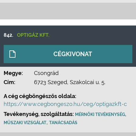
842.
OPTIGÁZ KFT.
CÉGKIVONAT
Megye:
Csongrád
Cím:
6723 Szeged, Szakolcai u. 5.
A cég cégböngészős oldala:
https://www.cegbongeszo.hu/ceg/optigazkft-c
Tevékenység, szolgáltatás:
,
MÉRNÖKI TEVÉKENYSÉG
,
MŰSZAKI VIZSGÁLAT
TANÁCSADÁS