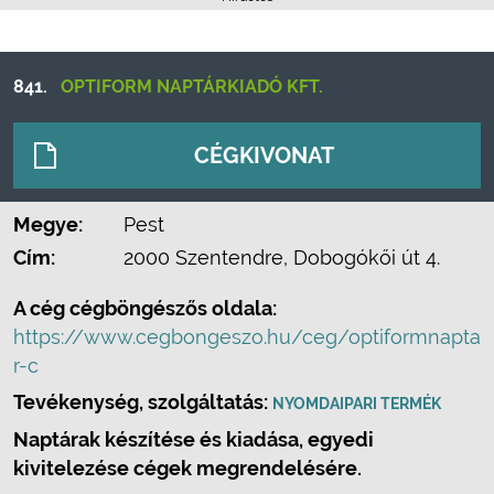
841.
OPTIFORM NAPTÁRKIADÓ KFT.
CÉGKIVONAT
Megye:
Pest
Cím:
2000 Szentendre, Dobogókői út 4.
A cég cégböngészős oldala:
https://www.cegbongeszo.hu/ceg/optiformnapta
r-c
Tevékenység, szolgáltatás:
NYOMDAIPARI TERMÉK
Naptárak készítése és kiadása, egyedi
kivitelezése cégek megrendelésére.