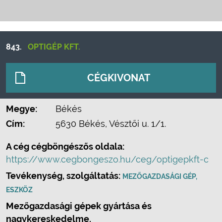
843.
OPTIGÉP KFT.
CÉGKIVONAT
Megye:
Békés
Cím:
5630 Békés, Vésztői u. 1/1.
A cég cégböngészős oldala:
https://www.cegbongeszo.hu/ceg/optigepkft-c
Tevékenység, szolgáltatás:
MEZŐGAZDASÁGI GÉP,
ESZKÖZ
Mezőgazdasági gépek gyártása és
nagykereskedelme.