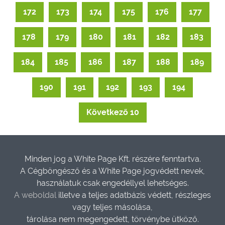
172
173
174
175
176
177
178
179
180
181
182
183
184
185
186
187
188
189
190
191
192
193
194
Következő 10
Minden jog a White Page Kft. részére fenntartva.
A Cégböngésző és a White Page jogvédett nevek,
használatuk csak engedéllyel lehetséges.
A weboldal
illetve a teljes adatbázis védett, részleges
vagy teljes másolása,
tárolása nem megengedett, törvénybe ütköző.