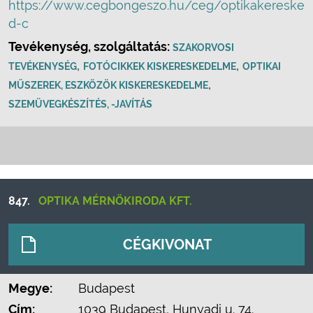
https://www.cegbongeszo.hu/ceg/optikakereske
d-c
Tevékenység, szolgáltatás:
SZAKORVOSI
,
,
TEVÉKENYSÉG
FOTÓCIKKEK KISKERESKEDELME
OPTIKAI
,
MŰSZEREK, ESZKÖZÖK KISKERESKEDELME
SZEMÜVEGKÉSZÍTÉS, -JAVÍTÁS
847.
OPTIKA MÉRNÖKIRODA KFT.
CÉGKIVONAT
Megye:
Budapest
Cím:
1039 Budapest, Hunyadi u. 74.