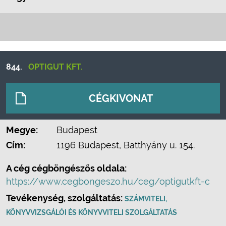
844.
OPTIGUT KFT.
CÉGKIVONAT
Megye:
Budapest
Cím:
1196 Budapest, Batthyány u. 154.
A cég cégböngészős oldala:
https://www.cegbongeszo.hu/ceg/optigutkft-c
Tevékenység, szolgáltatás:
SZÁMVITELI,
KÖNYVVIZSGÁLÓI ÉS KÖNYVVITELI SZOLGÁLTATÁS