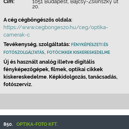
Cím:
1051 Budapest, Bajcsy-Zsilinszky út
20.
A cég cégböngészős oldala:
https://www.cegbongeszo.hu/ceg/optika-
camerak-c
Tevékenység, szolgáltatás:
FÉNYKÉPÉSZETI ÉS
,
FOTÓSZOLGÁLTATÁS
FOTÓCIKKEK KISKERESKEDELME
Új és használt analóg illetve digitális
fényképezőgépek, filmek, optikai cikkek
kiskereskedelme. Képkidolgozás, tanácsadás,
fotószerviz.
850.
OPTIKA-FOTO KFT.