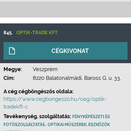
845.
OPTIK-TRADE KFT.
CÉGKIVONAT
Megye:
Veszprém
Cím:
8220 Balatonalmádi, Baross G. u. 33.
A cég cégböngészős oldala:
https://www.cegbongeszo.hu/ceg/optik-
tradekft-c
Tevékenység, szolgáltatás:
FÉNYKÉPÉSZETI ÉS
,
FOTÓSZOLGÁLTATÁS
OPTIKAI MŰSZEREK, ESZKÖZÖK