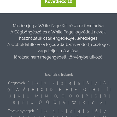
Következő 10
Minden jog a White Page Kft. részére fenntartva.
A Cégböngésző és a White Page jogvédett nevek,
használatuk csak engedéllyel lehetséges.
A weboldal
illetve a teljes adatbázis védett, részleges
vagy teljes másolása,
tárolása nem megengedett, törvénybe ütköző.
Részletes listáink:
Cégnevek
"
|
0
|
1
|
2
|
3
|
4
|
5
|
6
|
7
|
8
|
9
|
A,
Á
|
B
|
C
|
D
|
E,
É
|
F
|
G
|
H
|
I,
Í
|
J
|
K
|
L
|
M
|
N
|
O,
Ó,
Ö,
Ő
|
P
|
Q
|
R
|
S
|
T
|
U
,
Ú,
Ü,
Ű
|
V
|
W
|
X
|
Y
|
Z
|
Tevékenységek
"
|
0
|
1
|
2
|
3
|
4
|
5
|
6
|
7
|