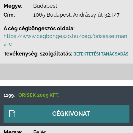
Megye:
Budapest
Cím:
1065 Budapest, Andrássy út 32. I/7.
A cég cégböngészős oldala:
https://www.cegbongeszo.hu/ceg/orisassetman
a-c
Tevékenység, szolgáltatás:
BEFEKTETÉSI TANÁCSADÁS
1199.
ORISEK 2009 KFT.
CÉGKIVONAT
Megye:
Fejér