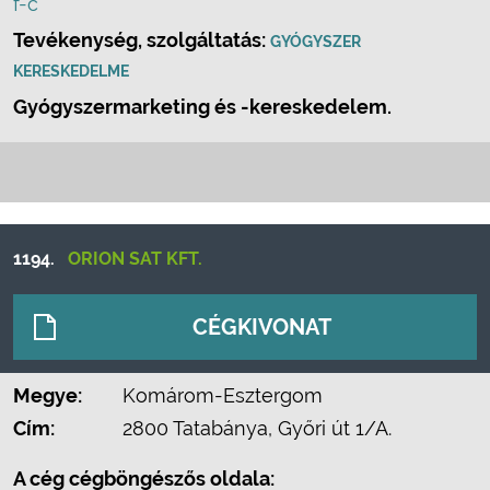
f-c
Tevékenység, szolgáltatás:
GYÓGYSZER
KERESKEDELME
Gyógyszermarketing és -kereskedelem.
1194.
ORION SAT KFT.
CÉGKIVONAT
Megye:
Komárom-Esztergom
Cím:
2800 Tatabánya, Győri út 1/A.
A cég cégböngészős oldala: