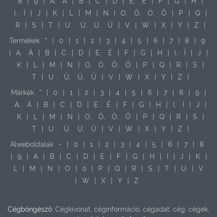
8
|
9
|
A,
Á
|
B
|
C
|
D
|
E,
É
|
F
|
G
|
H
|
I,
Í
|
J
|
K
|
L
|
M
|
N
|
O,
Ó,
Ö,
Ő
|
P
|
Q
|
R
|
S
|
T
|
U
,
Ú,
Ü,
Ű
|
V
|
W
|
X
|
Y
|
Z
|
Termékek
"
|
0
|
1
|
2
|
3
|
4
|
5
|
6
|
7
|
8
|
9
|
A,
Á
|
B
|
C
|
D
|
E,
É
|
F
|
G
|
H
|
I,
Í
|
J
|
K
|
L
|
M
|
N
|
O,
Ó,
Ö,
Ő
|
P
|
Q
|
R
|
S
|
T
|
U
,
Ú,
Ü,
Ű
|
V
|
W
|
X
|
Y
|
Z
|
Márkák
"
|
0
|
1
|
2
|
3
|
4
|
5
|
6
|
7
|
8
|
9
|
A,
Á
|
B
|
C
|
D
|
E,
É
|
F
|
G
|
H
|
I,
Í
|
J
|
K
|
L
|
M
|
N
|
O,
Ó,
Ö,
Ő
|
P
|
Q
|
R
|
S
|
T
|
U
,
Ú,
Ü,
Ű
|
V
|
W
|
X
|
Y
|
Z
|
Alweboldalak
-
|
0
|
1
|
2
|
3
|
4
|
5
|
6
|
7
|
8
|
9
|
A
|
B
|
C
|
D
|
E
|
F
|
G
|
H
|
I
|
J
|
K
|
L
|
M
|
N
|
O
|
ö
|
P
|
Q
|
R
|
S
|
T
|
U
|
V
|
W
|
X
|
Y
|
Z
Cégböngésző:
Cégkivonat, céginformáció, cégadat, cég, cégek,