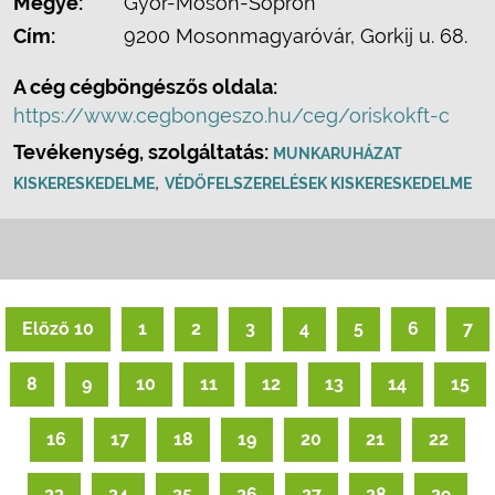
Megye:
Győr-Moson-Sopron
Cím:
9200 Mosonmagyaróvár, Gorkij u. 68.
A cég cégböngészős oldala:
https://www.cegbongeszo.hu/ceg/oriskokft-c
Tevékenység, szolgáltatás:
MUNKARUHÁZAT
,
KISKERESKEDELME
VÉDŐFELSZERELÉSEK KISKERESKEDELME
Előző 10
1
2
3
4
5
6
7
8
9
10
11
12
13
14
15
16
17
18
19
20
21
22
23
24
25
26
27
28
29