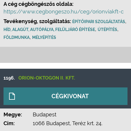
A cég cégböngészős oldala:
https://www.cegbongeszo.hu/ceg/orionviakft-c
Tevékenység, szolgáltatás:
,
ÉPÍTŐIPARI SZOLGÁLTATÁS
,
,
HÍD, ALAGÚT, AUTÓPÁLYA, FELÜLJÁRÓ ÉPÍTÉSE
ÚTÉPÍTÉS
,
FÖLDMUNKA
MÉLYÉPÍTÉS
1196.
ORION-OKTOGON II. KFT.
CÉGKIVONAT
Megye:
Budapest
Cím:
1066 Budapest, Teréz krt. 24.