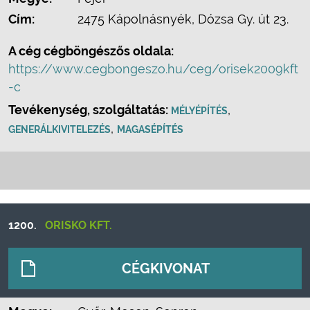
Cím:
2475 Kápolnásnyék, Dózsa Gy. út 23.
A cég cégböngészős oldala:
https://www.cegbongeszo.hu/ceg/orisek2009kft
-c
Tevékenység, szolgáltatás:
,
MÉLYÉPÍTÉS
,
GENERÁLKIVITELEZÉS
MAGASÉPÍTÉS
1200.
ORISKO KFT.
CÉGKIVONAT