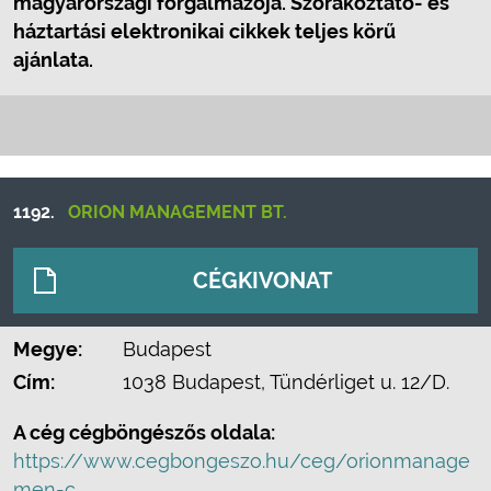
magyarországi forgalmazója. Szórakoztató- és
háztartási elektronikai cikkek teljes körű
ajánlata.
1192.
ORION MANAGEMENT BT.
CÉGKIVONAT
Megye:
Budapest
Cím:
1038 Budapest, Tündérliget u. 12/D.
A cég cégböngészős oldala:
https://www.cegbongeszo.hu/ceg/orionmanage
men-c