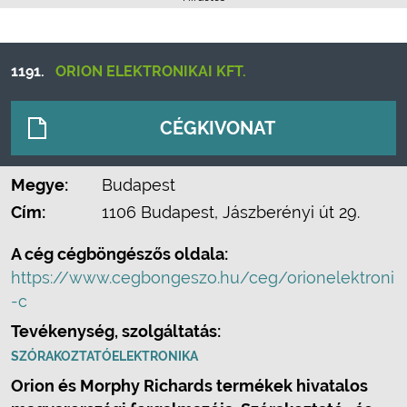
1191.
ORION ELEKTRONIKAI KFT.
CÉGKIVONAT
Megye:
Budapest
Cím:
1106 Budapest, Jászberényi út 29.
A cég cégböngészős oldala:
https://www.cegbongeszo.hu/ceg/orionelektroni
-c
Tevékenység, szolgáltatás:
SZÓRAKOZTATÓELEKTRONIKA
Orion és Morphy Richards termékek hivatalos