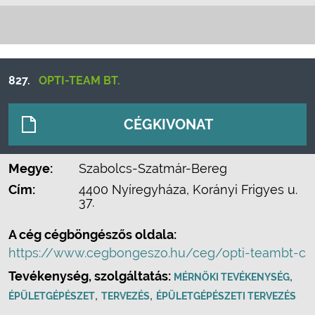
827.
OPTI-TEAM BT.
CÉGKIVONAT
Megye:
Szabolcs-Szatmár-Bereg
Cím:
4400 Nyíregyháza, Korányi Frigyes u.
37.
A cég cégböngészős oldala:
https://www.cegbongeszo.hu/ceg/opti-teambt-c
Tevékenység, szolgáltatás:
,
MÉRNÖKI TEVÉKENYSÉG
,
,
ÉPÜLETGÉPÉSZET
TERVEZÉS
ÉPÜLETGÉPÉSZETI TERVEZÉS