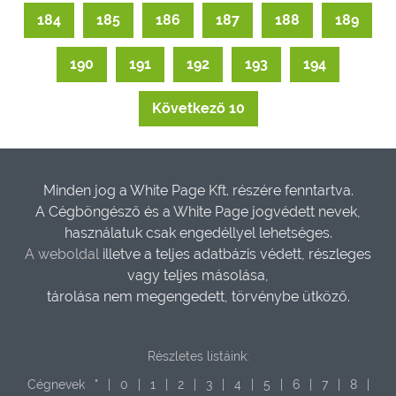
184
185
186
187
188
189
190
191
192
193
194
Következő 10
Minden jog a White Page Kft. részére fenntartva.
A Cégböngésző és a White Page jogvédett nevek,
használatuk csak engedéllyel lehetséges.
A weboldal
illetve a teljes adatbázis védett, részleges
vagy teljes másolása,
tárolása nem megengedett, törvénybe ütköző.
Részletes listáink:
Cégnevek
"
|
0
|
1
|
2
|
3
|
4
|
5
|
6
|
7
|
8
|