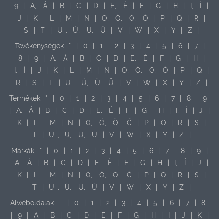
9
|
A,
Á
|
B
|
C
|
D
|
E,
É
|
F
|
G
|
H
|
I,
Í
|
J
|
K
|
L
|
M
|
N
|
O,
Ó,
Ö,
Ő
|
P
|
Q
|
R
|
S
|
T
|
U
,
Ú,
Ü,
Ű
|
V
|
W
|
X
|
Y
|
Z
|
Tevékenységek
"
|
0
|
1
|
2
|
3
|
4
|
5
|
6
|
7
|
8
|
9
|
A,
Á
|
B
|
C
|
D
|
E,
É
|
F
|
G
|
H
|
I,
Í
|
J
|
K
|
L
|
M
|
N
|
O,
Ó,
Ö,
Ő
|
P
|
Q
|
R
|
S
|
T
|
U
,
Ú,
Ü,
Ű
|
V
|
W
|
X
|
Y
|
Z
|
Termékek
"
|
0
|
1
|
2
|
3
|
4
|
5
|
6
|
7
|
8
|
9
|
A,
Á
|
B
|
C
|
D
|
E,
É
|
F
|
G
|
H
|
I,
Í
|
J
|
K
|
L
|
M
|
N
|
O,
Ó,
Ö,
Ő
|
P
|
Q
|
R
|
S
|
T
|
U
,
Ú,
Ü,
Ű
|
V
|
W
|
X
|
Y
|
Z
|
Márkák
"
|
0
|
1
|
2
|
3
|
4
|
5
|
6
|
7
|
8
|
9
|
A,
Á
|
B
|
C
|
D
|
E,
É
|
F
|
G
|
H
|
I,
Í
|
J
|
K
|
L
|
M
|
N
|
O,
Ó,
Ö,
Ő
|
P
|
Q
|
R
|
S
|
T
|
U
,
Ú,
Ü,
Ű
|
V
|
W
|
X
|
Y
|
Z
|
Alweboldalak
-
|
0
|
1
|
2
|
3
|
4
|
5
|
6
|
7
|
8
|
9
|
A
|
B
|
C
|
D
|
E
|
F
|
G
|
H
|
I
|
J
|
K
|