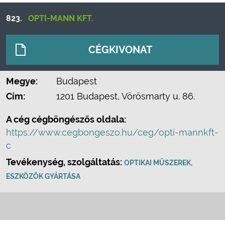
823.
OPTI-MANN KFT.
CÉGKIVONAT
Megye:
Budapest
Cím:
1201 Budapest, Vörösmarty u. 86.
A cég cégböngészős oldala:
https://www.cegbongeszo.hu/ceg/opti-mannkft-
c
Tevékenység, szolgáltatás:
OPTIKAI MŰSZEREK,
ESZKÖZÖK GYÁRTÁSA