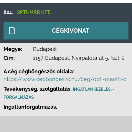
824.
OPTI-MÁR KFT.
CÉGKIVONAT
Megye:
Budapest
Cím:
1157 Budapest, Nyírpalota út 5. fszt. 2.
A cég cégböngészős oldala:
https://www.cegbongeszo.hu/ceg/opti-markft-c
Tevékenység, szolgáltatás:
INGATLANKEZELÉS, -
FORGALMAZÁS
Ingatlanforgalmazás.