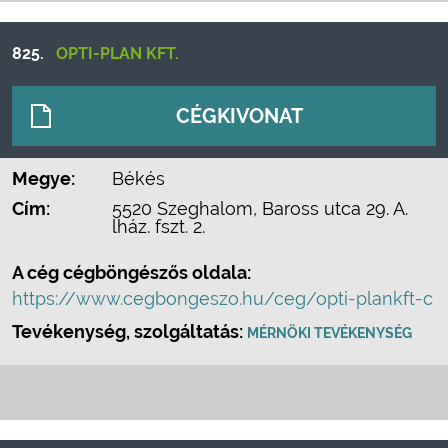
825.
OPTI-PLAN KFT.
CÉGKIVONAT
Megye:
Békés
Cím:
5520 Szeghalom, Baross utca 29. A.
lház. fszt. 2.
A cég cégböngészős oldala:
https://www.cegbongeszo.hu/ceg/opti-plankft-c
Tevékenység, szolgáltatás:
MÉRNÖKI TEVÉKENYSÉG