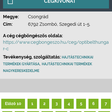
CÉGKIVONAT
Megye:
Csongrád
Cím:
6792 Zsombó, Szegedi út 1-5.
A cég cégböngészős oldala:
https://www.cegbongeszo.hu/ceg/optibelthunga
r-c
Tevékenység, szolgáltatás:
HAJTÁSTECHNIKAI
,
TERMÉKEK GYÁRTÁSA
HAJTÁSTECHNIKAI TERMÉKEK
NAGYKERESKEDELME
Előző 10
1
2
3
4
5
6
7