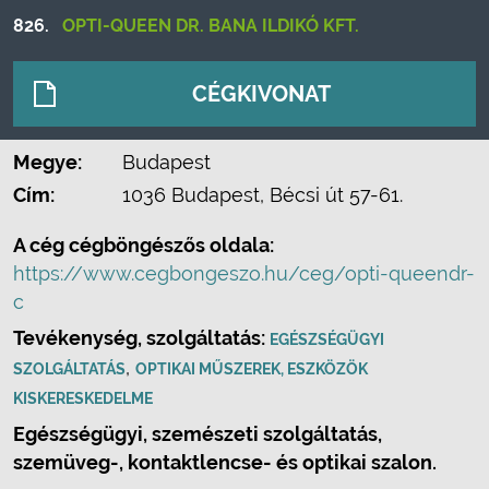
826.
OPTI-QUEEN DR. BANA ILDIKÓ KFT.
CÉGKIVONAT
Megye:
Budapest
Cím:
1036 Budapest, Bécsi út 57-61.
A cég cégböngészős oldala:
https://www.cegbongeszo.hu/ceg/opti-queendr-
c
Tevékenység, szolgáltatás:
EGÉSZSÉGÜGYI
,
SZOLGÁLTATÁS
OPTIKAI MŰSZEREK, ESZKÖZÖK
KISKERESKEDELME
Egészségügyi, szemészeti szolgáltatás,
szemüveg-, kontaktlencse- és optikai szalon.