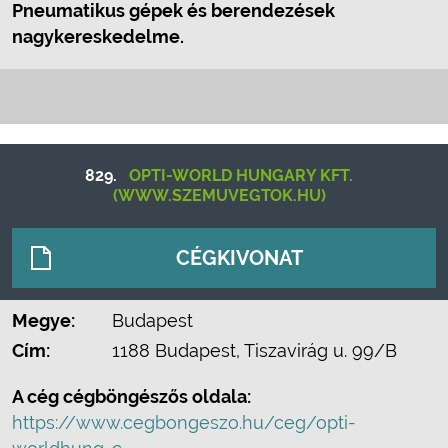
Pneumatikus gépek és berendezések
nagykereskedelme.
829.
OPTI-WORLD HUNGARY KFT.
(WWW.SZEMUVEGTOK.HU)
CÉGKIVONAT
Megye:
Budapest
Cím:
1188 Budapest, Tiszavirág u. 99/B
A cég cégböngészős oldala:
https://www.cegbongeszo.hu/ceg/opti-