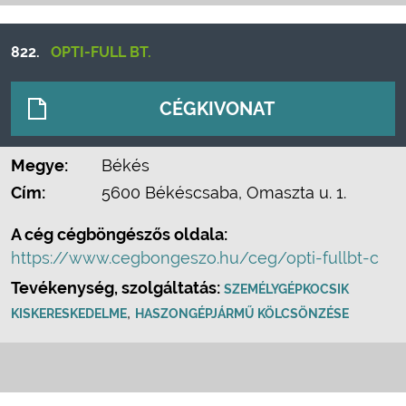
822.
OPTI-FULL BT.
CÉGKIVONAT
Megye:
Békés
Cím:
5600 Békéscsaba, Omaszta u. 1.
A cég cégböngészős oldala:
https://www.cegbongeszo.hu/ceg/opti-fullbt-c
Tevékenység, szolgáltatás:
SZEMÉLYGÉPKOCSIK
,
KISKERESKEDELME
HASZONGÉPJÁRMŰ KÖLCSÖNZÉSE