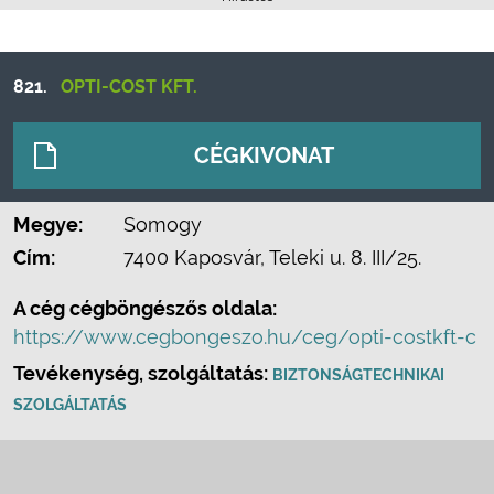
821.
OPTI-COST KFT.
CÉGKIVONAT
Megye:
Somogy
Cím:
7400 Kaposvár, Teleki u. 8. III/25.
A cég cégböngészős oldala:
https://www.cegbongeszo.hu/ceg/opti-costkft-c
Tevékenység, szolgáltatás:
BIZTONSÁGTECHNIKAI
SZOLGÁLTATÁS