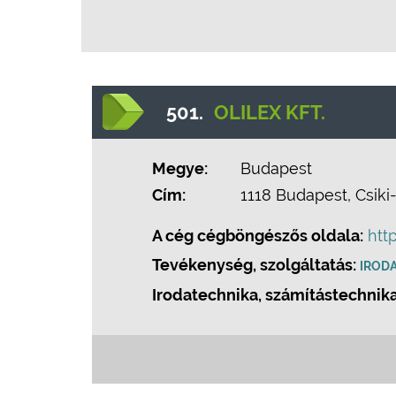
501.
OLILEX KFT.
Megye:
Budapest
Cím:
1118 Budapest, Csiki
A cég cégböngészős oldala:
htt
Tevékenység, szolgáltatás:
IROD
Irodatechnika, számítástechnika