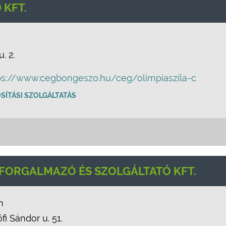
 KFT.
. 2.
ps://www.cegbongeszo.hu/ceg/olimpiaszila-c
SÍTÁSI SZOLGÁLTATÁS
FORGALMAZÓ ÉS SZOLGÁLTATÓ KFT.
m
i Sándor u. 51.