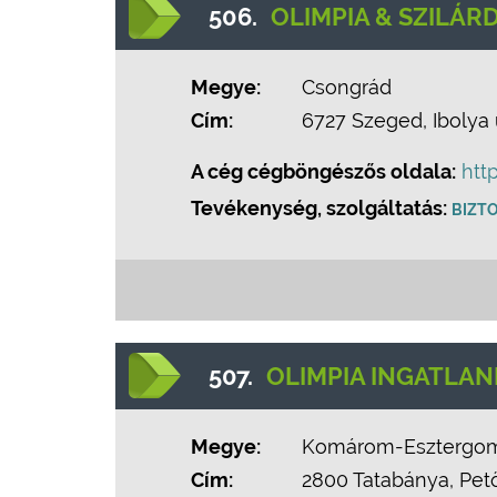
506.
OLIMPIA & SZILÁRD
Megye:
Csongrád
Cím:
6727 Szeged, Ibolya u
A cég cégböngészős oldala:
htt
Tevékenység, szolgáltatás:
BIZTO
507.
OLIMPIA INGATLAN
Megye:
Komárom-Esztergo
Cím:
2800 Tatabánya, Petőf