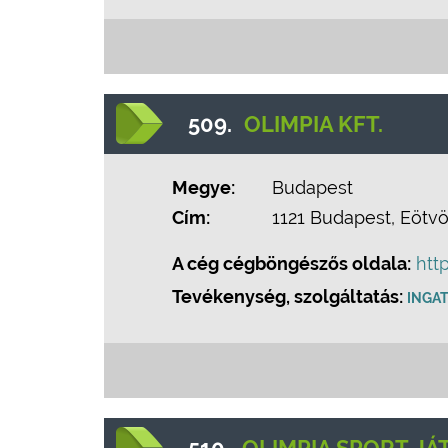
509.
OLIMPIA KFT.
Megye:
Budapest
Cím:
1121 Budapest, Eötvös
A cég cégböngészős oldala:
htt
Tevékenység, szolgáltatás:
INGA