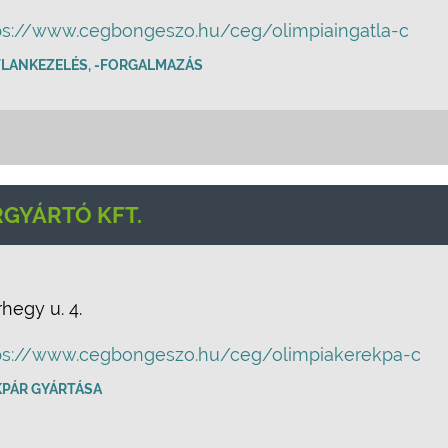
ps://www.cegbongeszo.hu/ceg/olimpiaingatla-c
TLANKEZELÉS, -FORGALMAZÁS
RGYÁRTÓ KFT.
hegy u. 4.
ps://www.cegbongeszo.hu/ceg/olimpiakerekpa-c
KPÁR GYÁRTÁSA