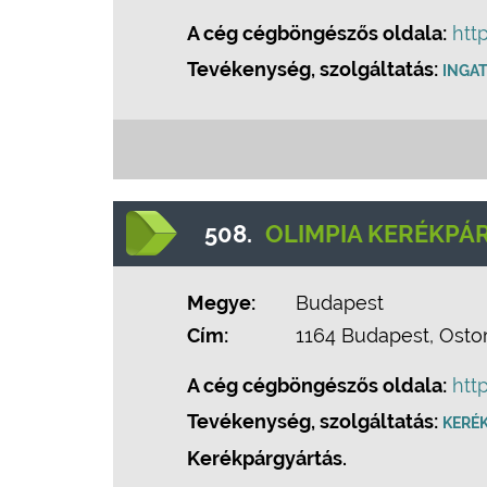
A cég cégböngészős oldala:
htt
Tevékenység, szolgáltatás:
INGA
508.
OLIMPIA KERÉKPÁ
Megye:
Budapest
Cím:
1164 Budapest, Ostor
A cég cégböngészős oldala:
htt
Tevékenység, szolgáltatás:
KERÉ
Kerékpárgyártás.