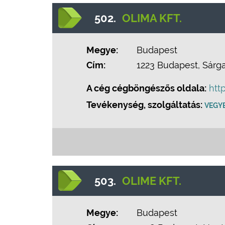
502.
OLIMA KFT.
Megye:
Budapest
Cím:
1223 Budapest, Sárga
A cég cégböngészős oldala:
htt
Tevékenység, szolgáltatás:
VEGY
503.
OLIME KFT.
Megye:
Budapest