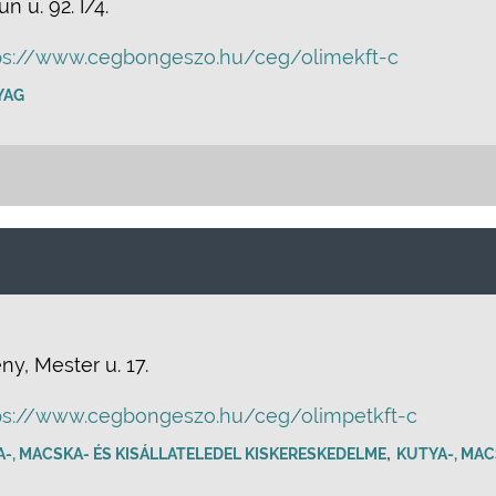
 u. 92. I/4.
ps://www.cegbongeszo.hu/ceg/olimekft-c
YAG
y, Mester u. 17.
ps://www.cegbongeszo.hu/ceg/olimpetkft-c
,
-, MACSKA- ÉS KISÁLLATELEDEL KISKERESKEDELME
KUTYA-, MAC