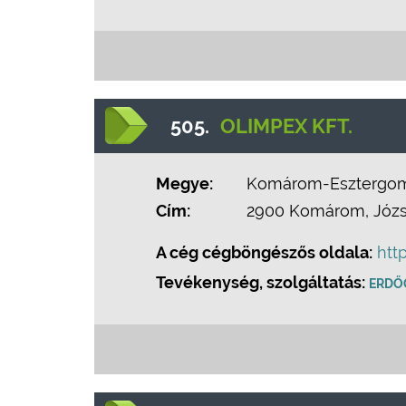
505.
OLIMPEX KFT.
Megye:
Komárom-Esztergo
Cím:
2900 Komárom, József
A cég cégböngészős oldala:
htt
Tevékenység, szolgáltatás:
ERDŐ