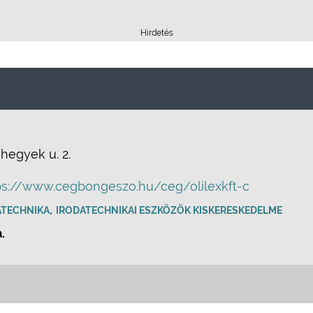
Hirdetés
-hegyek u. 2.
ps://www.cegbongeszo.hu/ceg/olilexkft-c
,
ATECHNIKA
IRODATECHNIKAI ESZKÖZÖK KISKERESKEDELME
.