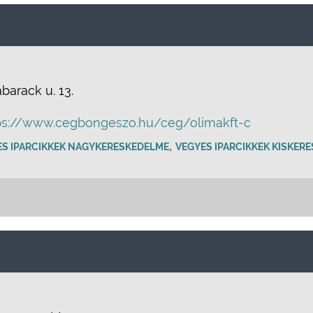
barack u. 13.
ps://www.cegbongeszo.hu/ceg/olimakft-c
,
ES IPARCIKKEK NAGYKERESKEDELME
VEGYES IPARCIKKEK KISKER