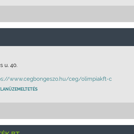
 u. 40.
ps://www.cegbongeszo.hu/ceg/olimpiakft-c
TLANÜZEMELTETÉS