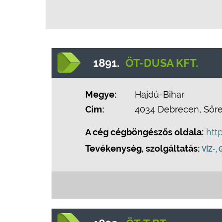
1891.
ÖT-DUSA KFT.
Megye:
Hajdú-Bihar
Cím:
4034 Debrecen, Sőreg
A cég cégböngészős oldala:
htt
Tevékenység, szolgáltatás:
VÍZ-,