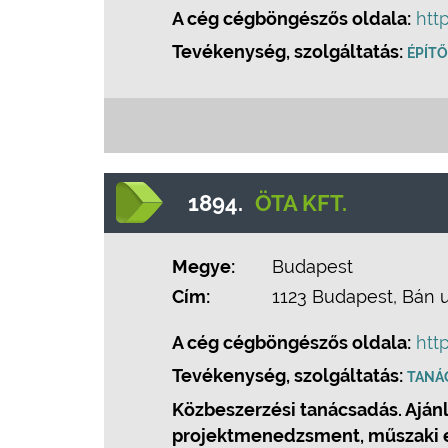
A cég cégböngészős oldala:
htt
Tevékenység, szolgáltatás:
ÉPÍTŐ
1894.
ÖTA KFT.
Megye:
Budapest
Cím:
1123 Budapest, Bán u
A cég cégböngészős oldala:
htt
Tevékenység, szolgáltatás:
TANÁ
Közbeszerzési tanácsadás. Ajánl
projektmenedzsment, műszaki el