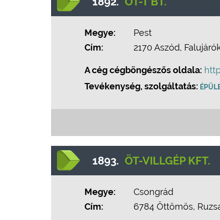
1892.
ÖT-T BT.
Megye:
Pest
Cím:
2170 Aszód, Falujárók 
A cég cégböngészős oldala:
htt
Tevékenység, szolgáltatás:
ÉPÜLE
1893.
ÖT-VILLGÉP KFT.
Megye:
Csongrád
Cím:
6784 Öttömös, Ruzsai