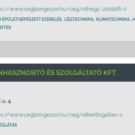
ps://www.cegbongeszo.hu/ceg/othegy-2002kft-c
,
,
,
 ÉPÜLETGÉPÉSZETI SZERELÉS
LÉGTECHNIKA
KLÍMATECHNIKA
H
SÍTÉS
NHASZNOSÍTÓ ÉS SZOLGÁLTATÓ KFT.
u. 4.
ps://www.cegbongeszo.hu/ceg/otkertingatlan-c
ÉGLÁTÁS