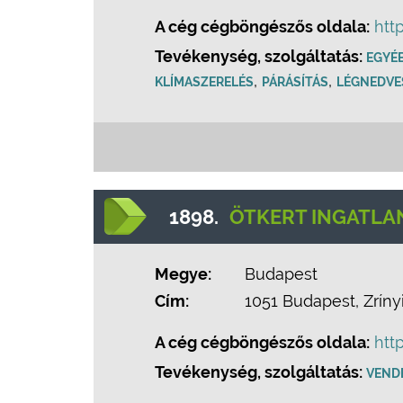
A cég cégböngészős oldala:
htt
Tevékenység, szolgáltatás:
EGYÉB
,
,
KLÍMASZERELÉS
PÁRÁSÍTÁS
LÉGNEDVE
1898.
ÖTKERT INGATLA
Megye:
Budapest
Cím:
1051 Budapest, Zrínyi 
A cég cégböngészős oldala:
htt
Tevékenység, szolgáltatás:
VEND