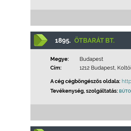
1895.
ÖTBARÁT BT.
Megye:
Budapest
Cím:
1212 Budapest, Koltói
A cég cégböngészős oldala:
htt
Tevékenység, szolgáltatás:
BÚTO