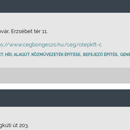
r, Erzsébet tér 11.
ps://www.cegbongeszo.hu/ceg/otepkft-c
,
,
T, HÍD, ALAGÚT, KÖZMŰVEZETÉK ÉPÍTÉSE
BEFEJEZŐ ÉPÍTÉS
GENE
.
kúti út 203.