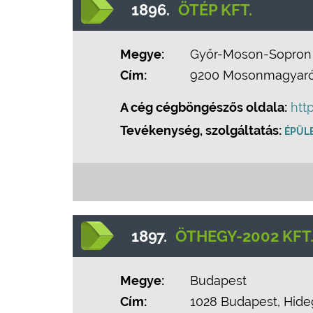
1896.
ÖTÉP KFT.
Megye:
Győr-Moson-Sopron
Cím:
9200 Mosonmagyaróvá
A cég cégböngészős oldala:
htt
Tevékenység, szolgáltatás:
ÉPÜLE
1897.
ÖTHEGY-2002 KFT
Megye:
Budapest
Cím:
1028 Budapest, Hideg