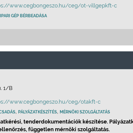
ps://www.cegbongeszo.hu/ceg/ot-villgepkft-c
IPARI GÉP BÉRBEADÁSA
. 1/B
ps://www.cegbongeszo.hu/ceg/otakft-c
,
,
CSADÁS
PÁLYÁZATKÉSZÍTÉS
MÉRNÖKI SZOLGÁLTATÁS
atkérési, tenderdokumentációk készítése. Pályázatké
lenőrzés, független mérnöki szolgáltatás.