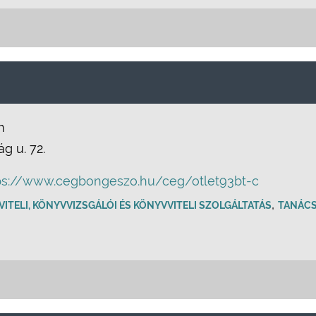
m
g u. 72.
ps://www.cegbongeszo.hu/ceg/otlet93bt-c
,
ITELI, KÖNYVVIZSGÁLÓI ÉS KÖNYVVITELI SZOLGÁLTATÁS
TANÁC