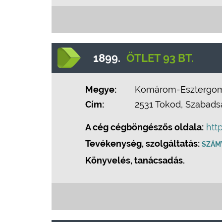
1899.
ÖTLET 93 BT.
Megye:
Komárom-Esztergo
Cím:
2531 Tokod, Szabadsá
A cég cégböngészős oldala:
htt
Tevékenység, szolgáltatás:
SZÁMV
Könyvelés, tanácsadás.