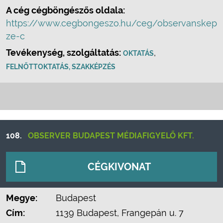
A cég cégböngészős oldala:
https://www.cegbongeszo.hu/ceg/observanskep
ze-c
Tevékenység, szolgáltatás:
,
OKTATÁS
FELNŐTTOKTATÁS, SZAKKÉPZÉS
108.
OBSERVER BUDAPEST MÉDIAFIGYELŐ KFT.
CÉGKIVONAT
Megye:
Budapest
Cím:
1139 Budapest, Frangepán u. 7