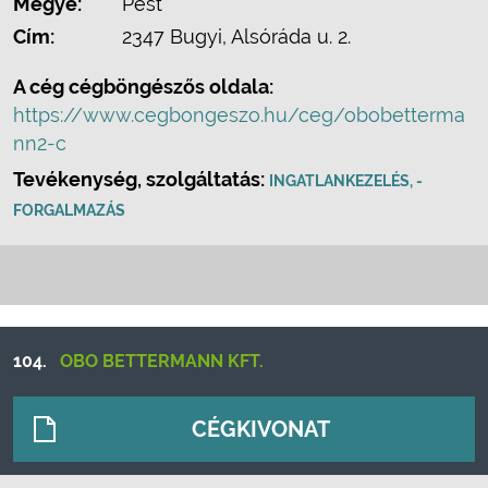
Megye:
Pest
Cím:
2347 Bugyi, Alsóráda u. 2.
A cég cégböngészős oldala:
https://www.cegbongeszo.hu/ceg/obobetterma
nn2-c
Tevékenység, szolgáltatás:
INGATLANKEZELÉS, -
FORGALMAZÁS
104.
OBO BETTERMANN KFT.
CÉGKIVONAT