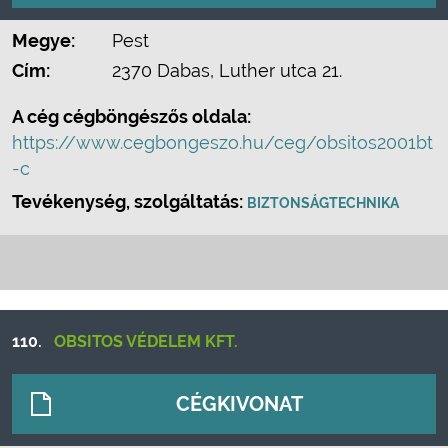
Megye:
Pest
Cím:
2370 Dabas, Luther utca 21.
A cég cégböngészős oldala:
https://www.cegbongeszo.hu/ceg/obsitos2001bt
-c
Tevékenység, szolgáltatás:
BIZTONSÁGTECHNIKA
110.
OBSITOS VÉDELEM KFT.
CÉGKIVONAT