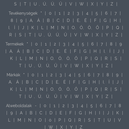
S
|
T
|
U
,
Ú,
Ü,
Ű
|
V
|
W
|
X
|
Y
|
Z
|
Tevékenységek
"
|
0
|
1
|
2
|
3
|
4
|
5
|
6
|
7
|
8
|
9
|
A,
Á
|
B
|
C
|
D
|
E,
É
|
F
|
G
|
H
|
I,
Í
|
J
|
K
|
L
|
M
|
N
|
O,
Ó,
Ö,
Ő
|
P
|
Q
|
R
|
S
|
T
|
U
,
Ú,
Ü,
Ű
|
V
|
W
|
X
|
Y
|
Z
|
Termékek
"
|
0
|
1
|
2
|
3
|
4
|
5
|
6
|
7
|
8
|
9
|
A,
Á
|
B
|
C
|
D
|
E,
É
|
F
|
G
|
H
|
I,
Í
|
J
|
K
|
L
|
M
|
N
|
O,
Ó,
Ö,
Ő
|
P
|
Q
|
R
|
S
|
T
|
U
,
Ú,
Ü,
Ű
|
V
|
W
|
X
|
Y
|
Z
|
Márkák
"
|
0
|
1
|
2
|
3
|
4
|
5
|
6
|
7
|
8
|
9
|
A,
Á
|
B
|
C
|
D
|
E,
É
|
F
|
G
|
H
|
I,
Í
|
J
|
K
|
L
|
M
|
N
|
O,
Ó,
Ö,
Ő
|
P
|
Q
|
R
|
S
|
T
|
U
,
Ú,
Ü,
Ű
|
V
|
W
|
X
|
Y
|
Z
|
Alweboldalak
-
|
0
|
1
|
2
|
3
|
4
|
5
|
6
|
7
|
8
|
9
|
A
|
B
|
C
|
D
|
E
|
F
|
G
|
H
|
I
|
J
|
K
|
L
|
M
|
N
|
O
|
ö
|
P
|
Q
|
R
|
S
|
T
|
U
|
V
|
W
|
X
|
Y
|
Z