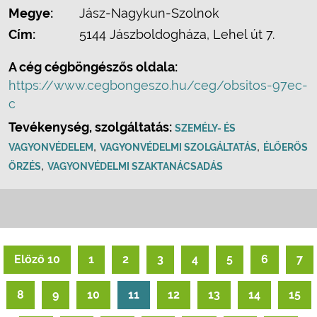
Megye:
Jász-Nagykun-Szolnok
Cím:
5144 Jászboldogháza, Lehel út 7.
A cég cégböngészős oldala:
https://www.cegbongeszo.hu/ceg/obsitos-97ec-
c
Tevékenység, szolgáltatás:
SZEMÉLY- ÉS
,
,
VAGYONVÉDELEM
VAGYONVÉDELMI SZOLGÁLTATÁS
ÉLŐERŐS
,
ŐRZÉS
VAGYONVÉDELMI SZAKTANÁCSADÁS
Előző 10
1
2
3
4
5
6
7
8
9
10
11
12
13
14
15