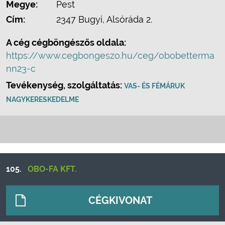
Megye:
Pest
Cím:
2347 Bugyi, Alsóráda 2.
A cég cégböngészős oldala:
https://www.cegbongeszo.hu/ceg/obobetterma
nn23-c
Tevékenység, szolgáltatás:
VAS- ÉS FÉMÁRUK
NAGYKERESKEDELME
105.
OBO-FA KFT.
CÉGKIVONAT