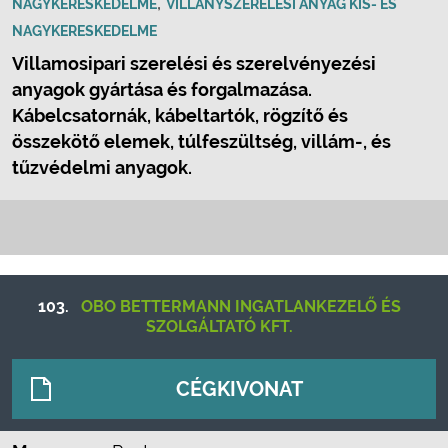
,
NAGYKERESKEDELME
VILLANYSZERELÉSI ANYAG KIS- ÉS
NAGYKERESKEDELME
Villamosipari szerelési és szerelvényezési
anyagok gyártása és forgalmazása.
Kábelcsatornák, kábeltartók, rögzítő és
összekötő elemek, túlfeszültség, villám-, és
tűzvédelmi anyagok.
103.
OBO BETTERMANN INGATLANKEZELŐ ÉS
SZOLGÁLTATÓ KFT.
CÉGKIVONAT