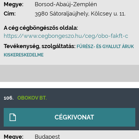
Megye:
Borsod-Abaúj-Zemplén
Cím:
3980 Sátoraljaújhely, Kölcsey u. 11.
A cég cégböngészős oldala:
https://www.cegbongeszo.hu/ceg/obo-fakft-c
Tevékenység, szolgáltatás:
FŰRÉSZ- ÉS GYALULT ÁRUK
KISKERESKEDELME
106.
OBOKOV BT.
CÉGKIVONAT
Megye:
Budapest