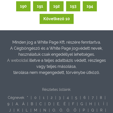
190
191
192
193
194
Következő 10
Minden jog a White Page Kft. részére fenntartva.
A Cégböngésző és a White Page jogvédett nevek,
használatuk csak engedéllyel lehetséges.
A weboldal
illetve a teljes adatbázis védett, részleges
vagy teljes másolása,
tárolása nem megengedett, törvénybe ütköző.
Részletes listáink:
Cégnevek
"
|
0
|
1
|
2
|
3
|
4
|
5
|
6
|
7
|
8
|
9
|
A,
Á
|
B
|
C
|
D
|
E,
É
|
F
|
G
|
H
|
I,
Í
|
J
|
K
|
L
|
M
|
N
|
O,
Ó,
Ö,
Ő
|
P
|
Q
|
R
|