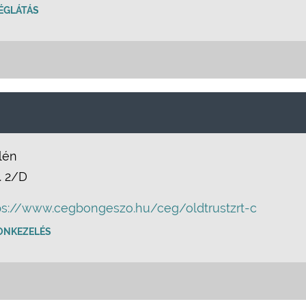
ÉGLÁTÁS
lén
. 2/D
ps://www.cegbongeszo.hu/ceg/oldtrustzrt-c
ONKEZELÉS