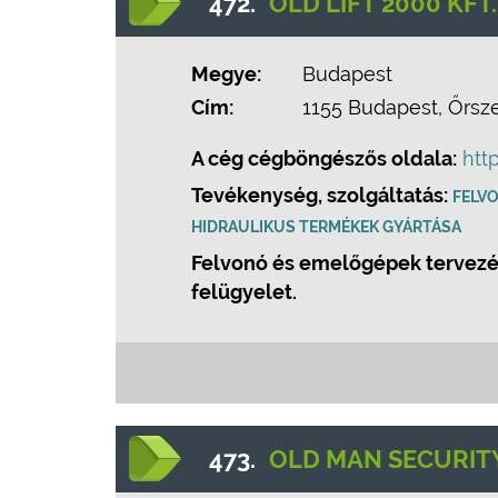
472.
OLD LIFT 2000 KFT.
Megye:
Budapest
Cím:
1155 Budapest, Őrsze
A cég cégböngészős oldala:
htt
Tevékenység, szolgáltatás:
FELV
HIDRAULIKUS TERMÉKEK GYÁRTÁSA
Felvonó és emelőgépek tervezése
felügyelet.
473.
OLD MAN SECURIT