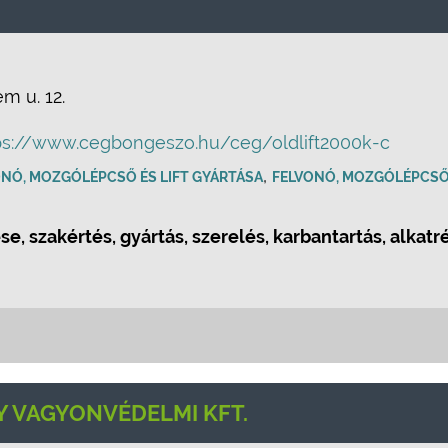
m u. 12.
ps://www.cegbongeszo.hu/ceg/oldlift2000k-c
,
ONÓ, MOZGÓLÉPCSŐ ÉS LIFT GYÁRTÁSA
FELVONÓ, MOZGÓLÉPCSŐ 
, szakértés, gyártás, szerelés, karbantartás, alkat
Y VAGYONVÉDELMI KFT.