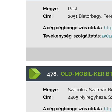
Megye:
Pest
Cím:
2051 Biatorbágy, Fer
A cég cégböngészős oldala:
htt
Tevékenység, szolgáltatás:
ÉPÜLE
478.
OLD-MOBIL-KER BT
Megye:
Szabolcs-Szatmár-B
Cím:
4405 Nyíregyháza, S
A cég cégböngészős oldala:
htt