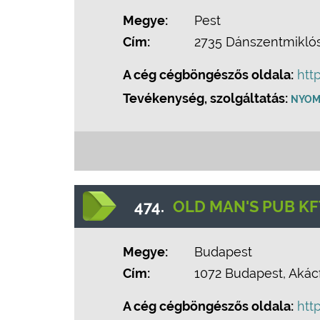
Megye:
Pest
Cím:
2735 Dánszentmiklós,
A cég cégböngészős oldala:
htt
Tevékenység, szolgáltatás:
NYOM
474.
OLD MAN'S PUB KF
Megye:
Budapest
Cím:
1072 Budapest, Akácf
A cég cégböngészős oldala:
htt