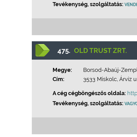
Tevékenység, szolgáltatás:
VEND
475.
OLD TRUST ZRT.
Megye:
Borsod-Abaúj-Zemp
Cím:
3533 Miskolc, Árvíz u
A cég cégböngészős oldala:
htt
Tevékenység, szolgáltatás:
VAGY