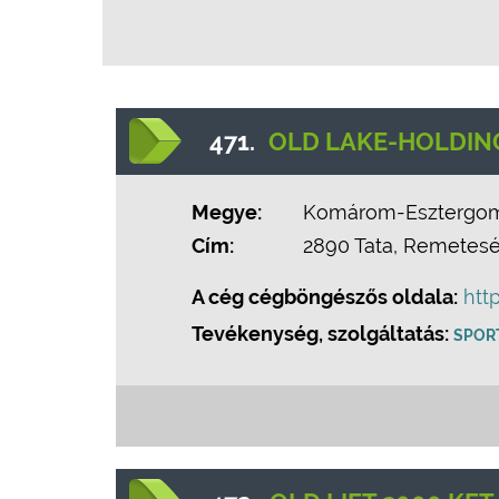
471.
OLD LAKE-HOLDING
Megye:
Komárom-Esztergo
Cím:
2890 Tata, Remetesé
A cég cégböngészős oldala:
htt
Tevékenység, szolgáltatás:
SPOR