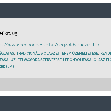
 krt. 85.
ps://www.cegbongeszo.hu/ceg/oldveneziakft-c
,
,
ÉGLÁTÁS
TRADICIONÁLIS OLASZ ÉTTEREM ÜZEMELTETÉSE
REND
,
,
ÍTÁSA
ÜZLETI VACSORA SZERVEZÉSE, LEBONYOLÍTÁSA
OLASZ ÉL
KEDELME