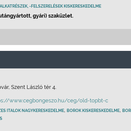
ALKATRÉSZEK, -FELSZERELÉSEK KISKERESKEDELME
utángyártott, gyári) szaküzlet.
r, Szent László tér 4.
ps://www.cegbongeszo.hu/ceg/old-topbt-c
,
,
ZES ITALOK NAGYKERESKEDELME
BOROK KISKERESKEDELME
BOR
S