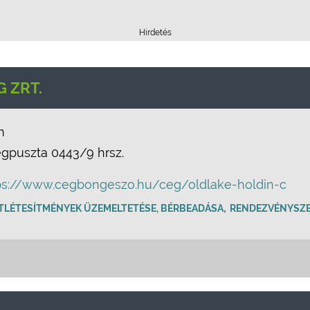
Hirdetés
 ZRT.
m
gpuszta 0443/9 hrsz.
ps://www.cegbongeszo.hu/ceg/oldlake-holdin-c
,
TLÉTESÍTMÉNYEK ÜZEMELTETÉSE, BÉRBEADÁSA
RENDEZVÉNYSZ