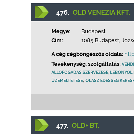
476.
OLD VENEZIA KFT.
Megye:
Budapest
Cím:
1085 Budapest, József
A cég cégböngészős oldala:
htt
Tevékenység, szolgáltatás:
VEND
ÁLLÓFOGADÁS SZERVEZÉSE, LEBONYOL
,
ÜZEMELTETÉSE
OLASZ ÉDESSÉG KERES
477.
OLD+ BT.