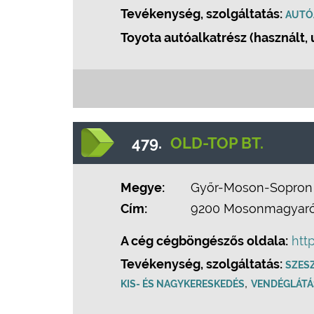
Tevékenység, szolgáltatás:
AUTÓ
Toyota autóalkatrész (használt, 
479.
OLD-TOP BT.
Megye:
Győr-Moson-Sopron
Cím:
9200 Mosonmagyaróvá
A cég cégböngészős oldala:
htt
Tevékenység, szolgáltatás:
SZES
,
KIS- ÉS NAGYKERESKEDÉS
VENDÉGLÁTÁ